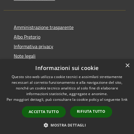
Amministrazione trasparente
Albo Pretorio
Informativa privacy
Note legali
×
Dichiarazione di accessibilità
Informazioni sui cookie
Questo sito web utilizza cookie tecnici e assimilati strettamente
necessari al corretto funzionamento e alla navigazione del sito,
nonché un cookie tecnico analitico al solo fine di elaborare
informazioni statistiche, aggregate e anonime.
RSS
Copyright © 2026 • Comune di
Per maggiori dettagli, può consultare la cookie policy al seguente
link
Accessibilità
Supino • Powered by
Privacy
Municipium
Accesso
•
RIFIUTA TUTTO
ACCETTA TUTTO
Cookie
redazione
Mappa del sito
MOSTRA DETTAGLI