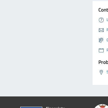
Cont
Prob