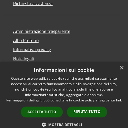
Richiesta assistenza
Amministrazione trasparente
Albo Pretorio
Informativa privacy
Note legali
×
Dichiarazione di accessibilità
Informazioni sui cookie
Questo sito web utilizza cookie tecnici e assimilati strettamente
necessari al corretto funzionamento e alla navigazione del sito,
nonché un cookie tecnico analitico al solo fine di elaborare
informazioni statistiche, aggregate e anonime.
RSS
Copyright © 2026 • Comune di
Per maggiori dettagli, può consultare la cookie policy al seguente
link
Accessibilità
Supino • Powered by
Privacy
Municipium
Accesso
•
RIFIUTA TUTTO
ACCETTA TUTTO
Cookie
redazione
Mappa del sito
MOSTRA DETTAGLI