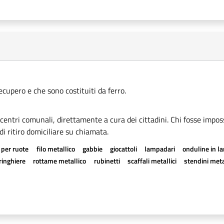
recupero e che sono costituiti da ferro.
i centri comunali, direttamente a cura dei cittadini. Chi fosse imposs
di ritiro domiciliare su chiamata.
 per ruote
filo metallico
gabbie
giocattoli
lampadari
onduline in l
ringhiere
rottame metallico
rubinetti
scaffali metallici
stendini meta