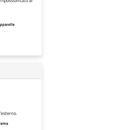
impossibilitato al
apparelle
'esterno.
crema