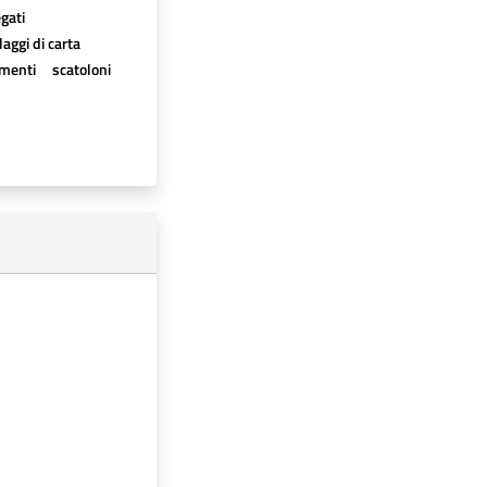
egati
aggi di carta
imenti
scatoloni