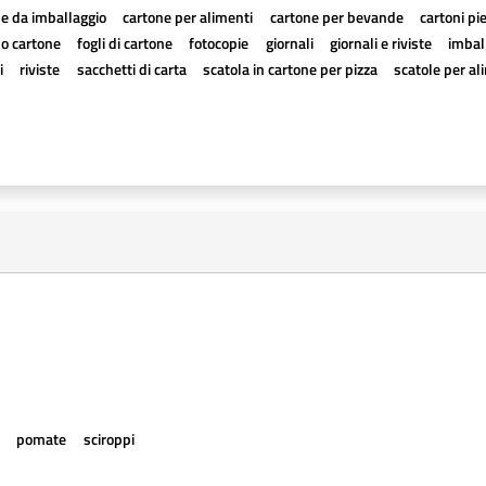
e da imballaggio
cartone per alimenti
cartone per bevande
cartoni pi
a o cartone
fogli di cartone
fotocopie
giornali
giornali e riviste
imball
i
riviste
sacchetti di carta
scatola in cartone per pizza
scatole per al
e
pomate
sciroppi