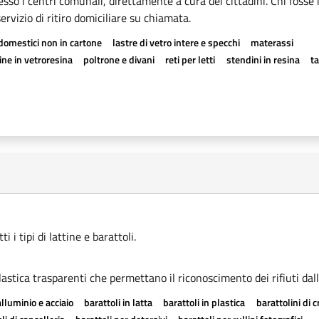
esso i centri comunali, direttamente a cura dei cittadini. Chi fosse 
rvizio di ritiro domiciliare su chiamata.
odomestici non in cartone
lastre di vetro intere e specchi
materassi
ne in vetroresina
poltrone e divani
reti per letti
stendini in resina
t
 i tipi di lattine e barattoli.
astica trasparenti che permettano il riconoscimento dei rifiuti dall
alluminio e acciaio
barattoli in latta
barattoli in plastica
barattolini di 