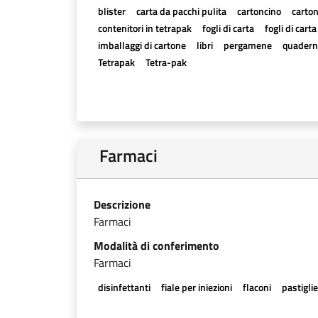
blister
carta da pacchi pulita
cartoncino
carton
contenitori in tetrapak
fogli di carta
fogli di cart
imballaggi di cartone
libri
pergamene
quadern
Tetrapak
Tetra-pak
Farmaci
Descrizione
Farmaci
Modalità di conferimento
Farmaci
disinfettanti
fiale per iniezioni
flaconi
pastigli