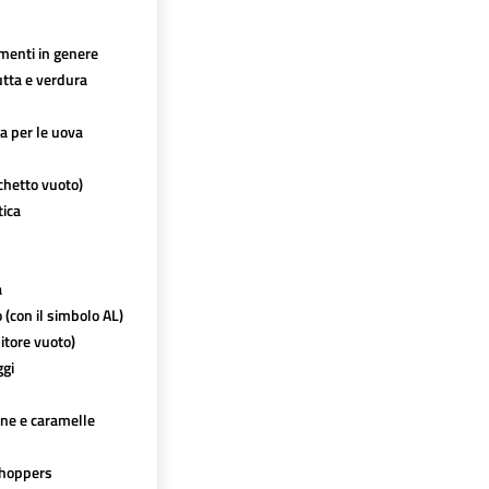
imenti in genere
utta e verdura
ca per le uova
chetto vuoto)
tica
a
o (con il simbolo AL)
itore vuoto)
ggi
ine e caramelle
hoppers