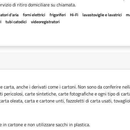
rvizio di ritiro domiciliare su chiamata.
atori d'aria
forni elettrici
frigoriferi
Hi-Fi
lavastoviglie e lavatrici
ma
i
tubi catodici
videoregistratori
ce carta, anche i derivati come i cartoni. Non sono da conferire nella
ti pericolosi, carte sintetiche, carte fotografiche e ogni tipo di car
rta oleata, carta e cartone unti, fazzoletti di carta usati, tovagliol
le in cartone e non utilizzare sacchi in plastica.