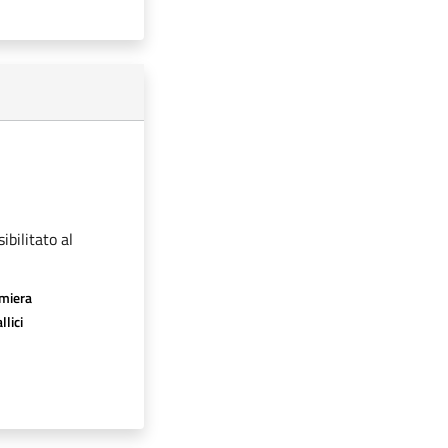
ibilitato al
amiera
llici