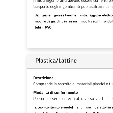
I rifiuti ingombranti devono essere conferiti pr
trasporto degli ingombranti può usufruire del se
damigiane
grosse taniche
imballaggi per elettr
mobilio da giardino in resina
mobili vecchi
onduli
tubi in PVC
Plastica/Lattine
Descrizione
Comprende la raccolta di materiali plastici e tutti
Modalità di conferimento
Possono essere conferiti attraverso sacchi di pl
alcool (contenitore vuoto)
alluminio
barattoli in 