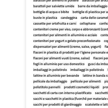
barattoli per alimenti in polvere
barattoli per artico
barattoli per salviette umide
barre da imballaggio 
bottiglie di acqua e bibite
bottiglie di plastica per a
buste in plastica
candeggina
carta delle carame
cassette per ortofrutta e carni
cellophane
confez
contenitori creme per viso, corpo e abbronzanti (con
contenitori per alimenti in alluminio e acciaio
conte
contenitori per yogurt o gelato preconfezionato
cop
dispensatori per alimenti (creme, salse, yogurt)
fi
flaconi in plastica di prodotti per l’igiene personale e
flaconi per alimenti vuoti (creme, salse)
flaconi pe
fogli in alluminio per uso domestico
gusci da imbal
imballaggi in polistirolo
imballaggi in polistirolo
lattine in alluminio per bevande
lattine in banda 
pellicole da imballaggio
pellicole per alimenti
pi
polistitolo pannelli
prodotti cosmetici liquidi
pro
sacchetti di carta con interno plastificato
sacchetti
sacchi e sacchetti in plastica (fuorché per materiale 
sacchi per prodotti di giardinaggio
scatolette e lat