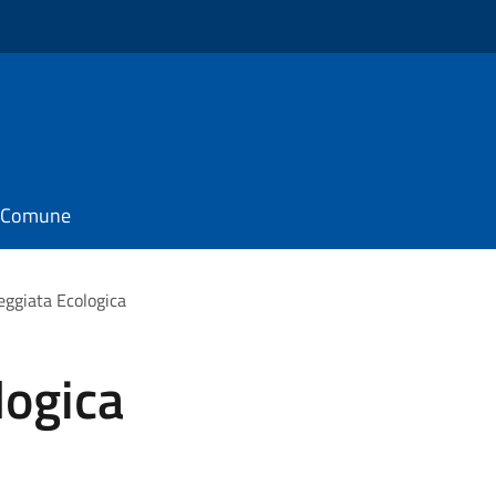
il Comune
eggiata Ecologica
logica