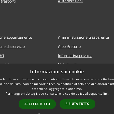
Autorizzazioni
 trasporti
ione appuntamento
Amministrazione trasparente
one disservizio
Albo Pretorio
FAQ
Informativa privacy
 assistenza
Note legali
Informazioni sui cookie
Dichiarazione di accessibilità
web utilizza cookie tecnici e assimilati strettamente necessari al corretto fu
azione del sito, nonché un cookie tecnico analitico al solo fine di elaborare i
statistiche, aggregate e anonime.
Per maggiori dettagli, può consultare la cookie policy al seguente
link
RIFIUTA TUTTO
ACCETTA TUTTO
l sito