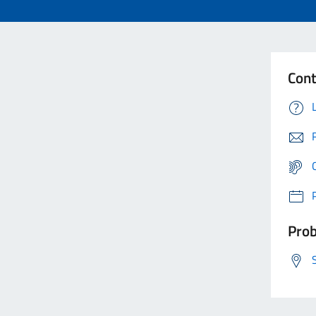
Cont
Prob