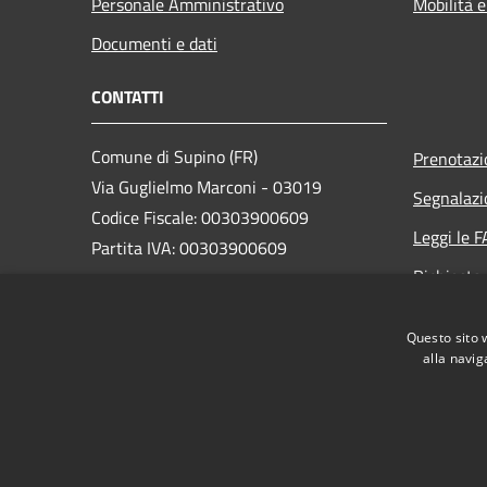
Personale Amministrativo
Mobilità e
Documenti e dati
CONTATTI
Comune di Supino (FR)
Prenotaz
Via Guglielmo Marconi - 03019
Segnalazi
Codice Fiscale: 00303900609
Leggi le 
Partita IVA: 00303900609
Richiesta
PEC:
comune.supino@legalmail.it
Questo sito 
Centralino Unico: +39 0775 226001
alla navig
RSS
Accessibilità
Privacy
Cookie
Mappa de