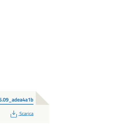
35.09_adea4a1b
PDF
Scarica