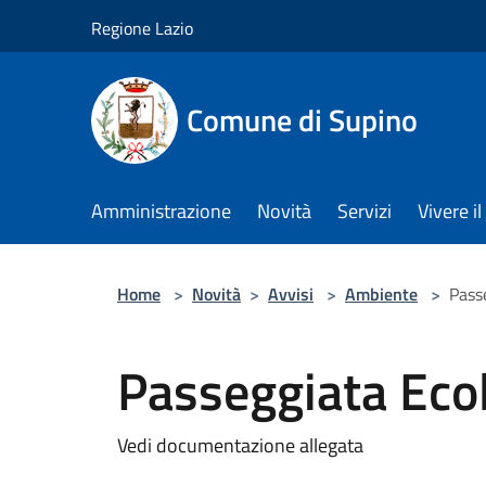
Salta al contenuto principale
Regione Lazio
Comune di Supino
Amministrazione
Novità
Servizi
Vivere 
Home
>
Novità
>
Avvisi
>
Ambiente
>
Pass
Passeggiata Eco
Vedi documentazione allegata