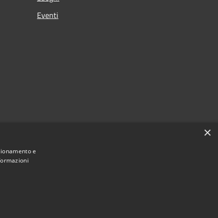
Eventi
×
nzionamento e
nformazioni
Municipium
Accesso redazione