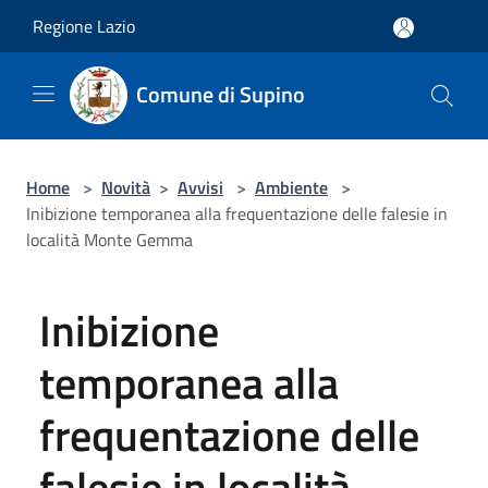
Salta al contenuto principale
Regione Lazio
Comune di Supino
Home
>
Novità
>
Avvisi
>
Ambiente
>
Inibizione temporanea alla frequentazione delle falesie in
località Monte Gemma
Inibizione
temporanea alla
frequentazione delle
falesie in località