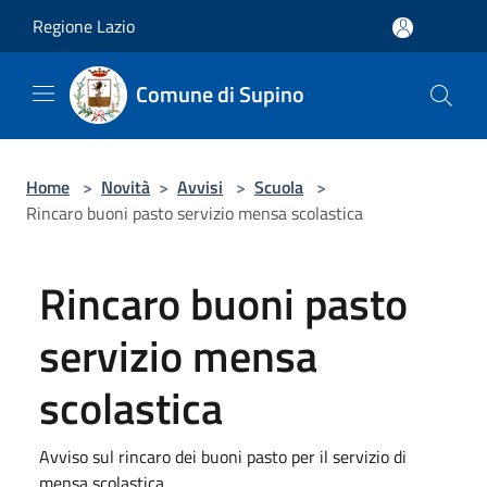
Salta al contenuto principale
Regione Lazio
Comune di Supino
Home
>
Novità
>
Avvisi
>
Scuola
>
Rincaro buoni pasto servizio mensa scolastica
Rincaro buoni pasto
servizio mensa
scolastica
Avviso sul rincaro dei buoni pasto per il servizio di
mensa scolastica