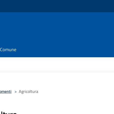
il Comune
omenti
>
Agricoltura