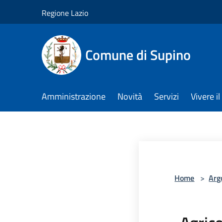
Salta al contenuto principale
Regione Lazio
Comune di Supino
Amministrazione
Novità
Servizi
Vivere 
Home
>
Arg