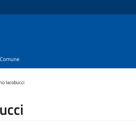
il Comune
no Iacobucci
ucci