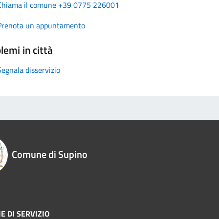
Chiama il comune +39 0775 226001
Prenota un appuntamento
lemi in città
Segnala disservizio
Comune di Supino
E DI SERVIZIO