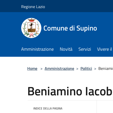
Salta al contenuto principale
Regione Lazio
Comune di Supino
Amministrazione
Novità
Servizi
Vivere 
Home
>
Amministrazione
>
Politici
>
Beniami
Beniamino Iacob
INDICE DELLA PAGINA