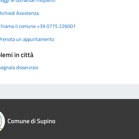
Richiedi Assistenza
Chiama il comune +39 0775 226001
Prenota un appuntamento
lemi in città
Segnala disservizio
Comune di Supino