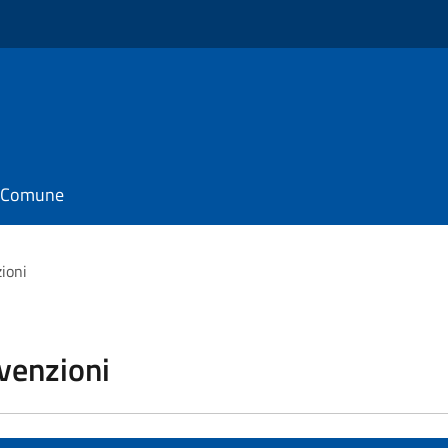
il Comune
zioni
vvenzioni