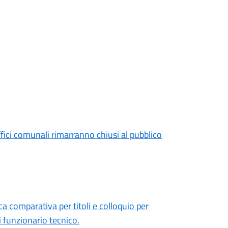
ffici comunali rimarranno chiusi al pubblico
a comparativa per titoli e colloquio per
i funzionario tecnico.