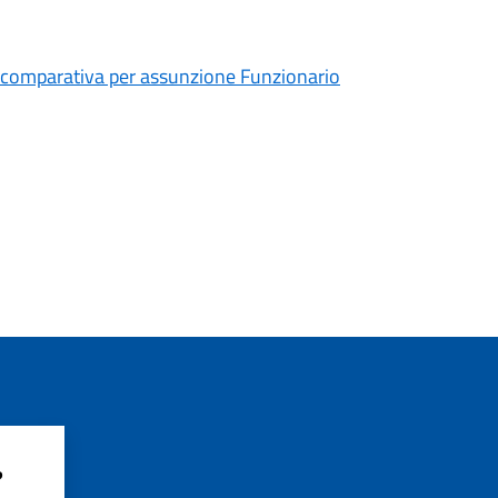
omparativa per assunzione Funzionario
?