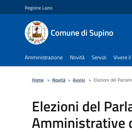
Salta al contenuto principale
Regione Lazio
Comune di Supino
Amministrazione
Novità
Servizi
Vivere 
Home
>
Novità
>
Avvisi
>
Elezioni del Parla
Elezioni del Par
Amministrative d