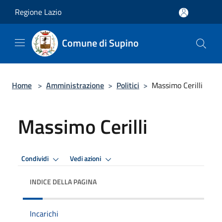
Salta al contenuto principale
Regione Lazio
Comune di Supino
Home
>
Amministrazione
>
Politici
>
Massimo Cerilli
Massimo Cerilli
Condividi
Vedi azioni
INDICE DELLA PAGINA
Incarichi