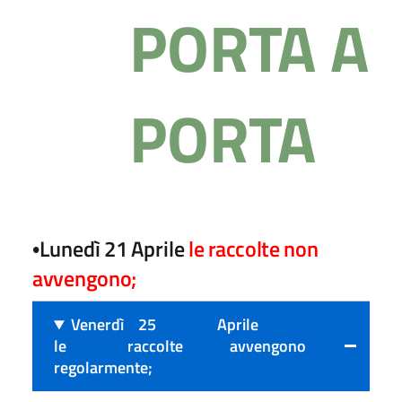
PO
R
T
A
A
PO
R
T
A
Lunedì
21
Aprile
le
racc
olt
e
non
•
a
vveng
ono;
Venerdì 25 Aprile
le raccolte avvengono
regolarmente;