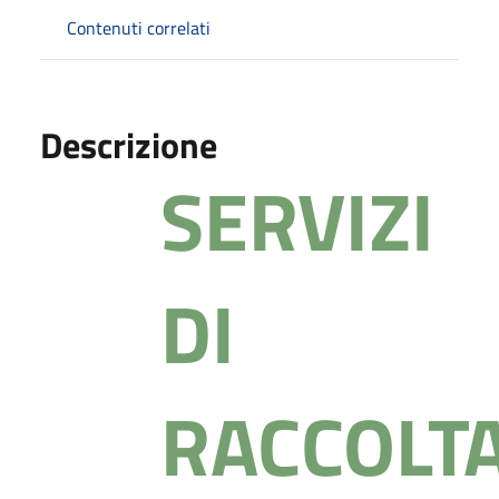
Contenuti correlati
Descrizione
SE
R
VIZ
I
DI
R
A
C
C
O
L
T