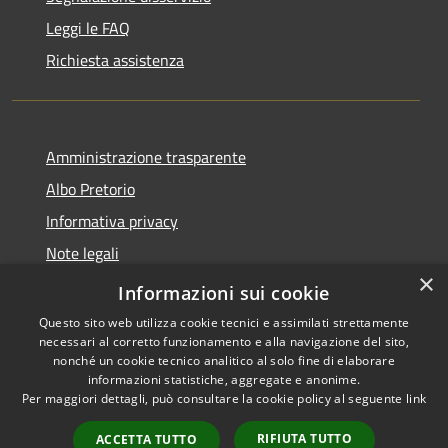
Leggi le FAQ
Richiesta assistenza
Amministrazione trasparente
Albo Pretorio
Informativa privacy
Note legali
×
Dichiarazione di accessibilità
Informazioni sui cookie
Questo sito web utilizza cookie tecnici e assimilati strettamente
necessari al corretto funzionamento e alla navigazione del sito,
nonché un cookie tecnico analitico al solo fine di elaborare
informazioni statistiche, aggregate e anonime.
RSS
Copyright © 2026 • Comune di
Per maggiori dettagli, può consultare la cookie policy al seguente
link
Accessibilità
Supino • Powered by
Privacy
Municipium
Accesso
•
RIFIUTA TUTTO
ACCETTA TUTTO