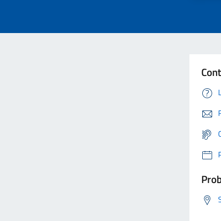
Cont
Prob