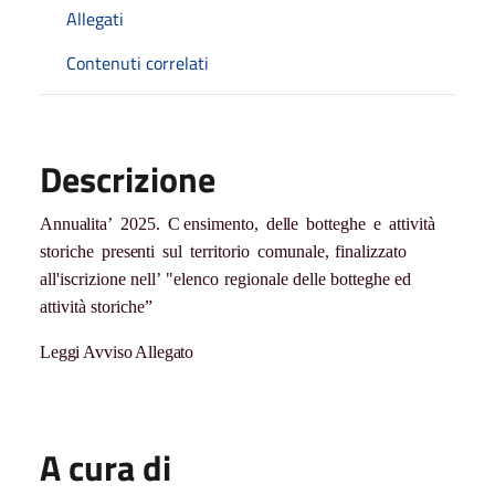
Allegati
Contenuti correlati
Descrizione
A
nn
ual
it
a’
2025.
C
ensimento,
delle
botteghe
e
attività
storiche
pre
s
e
nti
s
ul
territorio
comunale,
finalizzato
all'iscrizione
n
ell’
"elenco
regionale
delle
botteghe
ed
attività
sto
r
i
che”
Leggi Avviso Allegato
A cura di