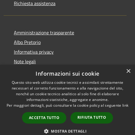
Richiesta assistenza
Amministrazione trasparente
Albo Pretorio
Informativa privacy
Note legali
×
Dichiarazione di accessibilità
Informazioni sui cookie
Questo sito web utilizza cookie tecnici e assimilati strettamente
necessari al corretto funzionamento e alla navigazione del sito,
nonché un cookie tecnico analitico al solo fine di elaborare
informazioni statistiche, aggregate e anonime.
RSS
Copyright © 2026 • Comune di
Per maggiori dettagli, può consultare la cookie policy al seguente
link
Accessibilità
Supino • Powered by
Privacy
Municipium
Accesso
•
RIFIUTA TUTTO
ACCETTA TUTTO
Cookie
redazione
Mappa del sito
MOSTRA DETTAGLI