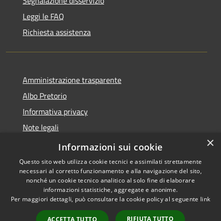
Segnalazione disservizio
Leggi le FAQ
Richiesta assistenza
Amministrazione trasparente
Albo Pretorio
Informativa privacy
Note legali
×
Dichiarazione di accessibilità
Informazioni sui cookie
Questo sito web utilizza cookie tecnici e assimilati strettamente
necessari al corretto funzionamento e alla navigazione del sito,
nonché un cookie tecnico analitico al solo fine di elaborare
informazioni statistiche, aggregate e anonime.
RSS
Copyright © 2026 • Comune di
Per maggiori dettagli, può consultare la cookie policy al seguente
link
Accessibilità
Supino • Powered by
Privacy
Municipium
Accesso
•
RIFIUTA TUTTO
ACCETTA TUTTO