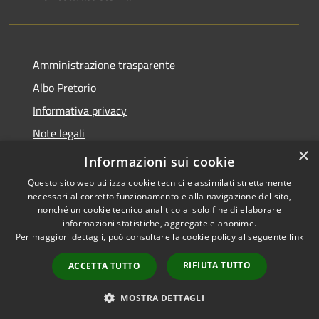
Amministrazione trasparente
Albo Pretorio
Informativa privacy
Note legali
×
Dichiarazione di accessibilità
Informazioni sui cookie
Questo sito web utilizza cookie tecnici e assimilati strettamente
necessari al corretto funzionamento e alla navigazione del sito,
nonché un cookie tecnico analitico al solo fine di elaborare
informazioni statistiche, aggregate e anonime.
RSS
Copyright © 2026 • Comune di
Per maggiori dettagli, può consultare la cookie policy al seguente
link
Accessibilità
Supino • Powered by
Privacy
Municipium
Accesso
•
RIFIUTA TUTTO
ACCETTA TUTTO
Cookie
redazione
Mappa del sito
MOSTRA DETTAGLI