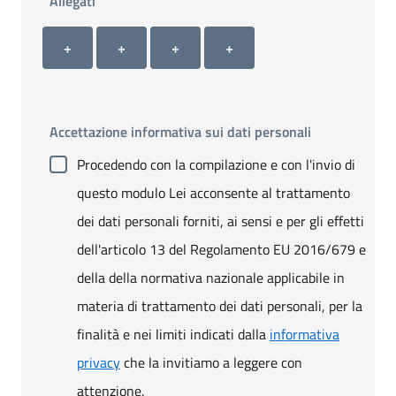
Allegati
Allegato 1
Allegato 2
Allegato 3
Allegato 4
+ Carica allegato 1
+ Carica allegato 2
+ Carica allegato 3
+ Carica allegato 4
+
+
+
+
Accettazione informativa sui dati personali
Procedendo con la compilazione e con l'invio di
questo modulo Lei acconsente al trattamento
dei dati personali forniti, ai sensi e per gli effetti
dell'articolo 13 del Regolamento EU 2016/679 e
della della normativa nazionale applicabile in
materia di trattamento dei dati personali, per la
finalità e nei limiti indicati dalla
informativa
privacy
che la invitiamo a leggere con
attenzione.